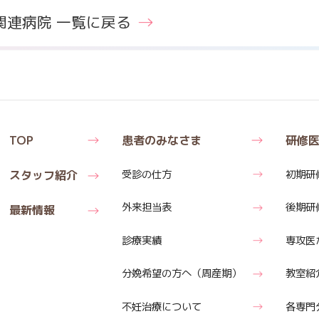
関連病院 一覧に戻る
TOP
患者のみなさま
研修
スタッフ紹介
受診の仕方
初期研
外来担当表
後期研
最新情報
診療実績
専攻医
分娩希望の方へ
（周産期）
教室紹
不妊治療について
各専門