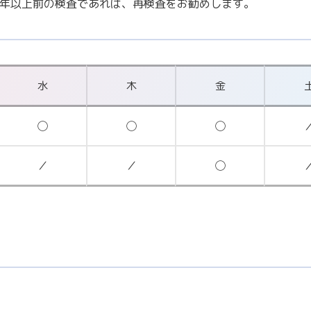
年以上前の検査であれば、再検査をお勧めします。
水
木
金
◯
◯
◯
／
／
◯
。