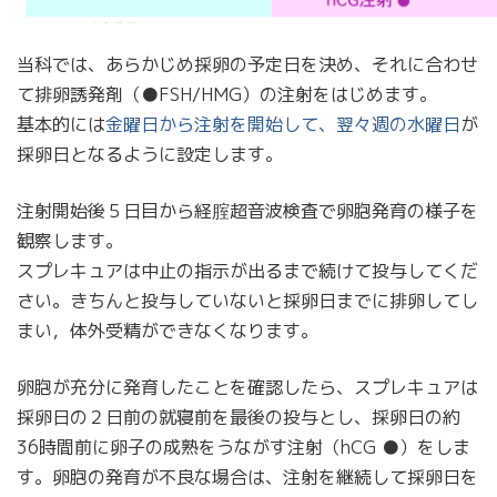
当科では、あらかじめ採卵の予定日を決め、それに合わせ
て排卵誘発剤（●FSH/HMG）の注射をはじめます。
基本的には
金曜日から注射を開始して、翌々週の水曜日
が
採卵日となるように設定します。
注射開始後５日目から経腟超音波検査で卵胞発育の様子を
観察します。
スプレキュアは中止の指示が出るまで続けて投与してくだ
さい。きちんと投与していないと採卵日までに排卵してし
まい，体外受精ができなくなります。
卵胞が充分に発育したことを確認したら、スプレキュアは
採卵日の２日前の就寝前を最後の投与とし、採卵日の約
36時間前に卵子の成熟をうながす注射（hCG ●）をしま
す。卵胞の発育が不良な場合は、注射を継続して採卵日を