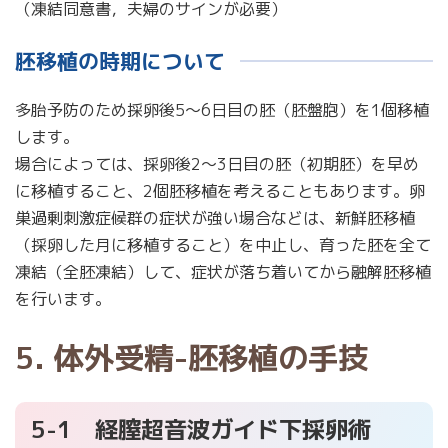
（凍結同意書，夫婦のサインが必要）
胚移植の時期について
多胎予防のため採卵後5～6日目の胚（胚盤胞）を1個移植
します。
場合によっては、採卵後2～3日目の胚（初期胚）を早め
に移植すること、2個胚移植を考えることもあります。卵
巣過剰刺激症候群の症状が強い場合などは、新鮮胚移植
（採卵した月に移植すること）を中止し、育った胚を全て
凍結（全胚凍結）して、症状が落ち着いてから融解胚移植
を行います。
5. 体外受精-胚移植の手技
5-1 経膣超音波ガイド下採卵術