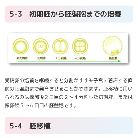
5-3 初期胚から胚盤胞までの培養
受精卵の培養を継続すると分割がすすみ子宮に着床する直
前の胚盤胞まで発育させることができます。胚移植に用い
られるのは採卵後２日目の２～４分割した初期胚、または
採卵後５～６日目の胚盤胞です。
5-4 胚移植