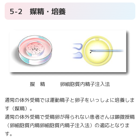
5-2 媒精・培養
媒 精 卵細胞質内精子注入法
通常の体外受精では運動精子と卵子をいっしょに培養しま
す（媒精）。
通常の体外受精で受精卵が得られない患者さんは顕微授精
（卵細胞質内精卵細胞質内精子注入法）の適応となりま
す。