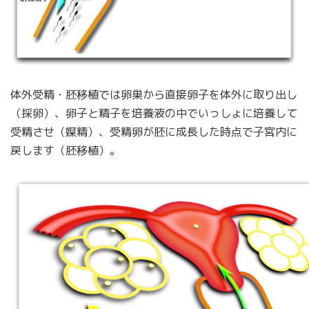
体外受精・胚移植では卵巣から直接卵子を体外に取り出し
（採卵）、卵子と精子を培養液の中でいっしょに培養して
受精させ（媒精）、受精卵が胚に成長した時点で子宮内に
戻します（胚移植）。