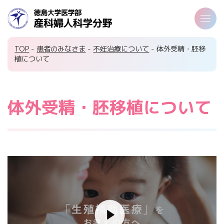
TOP
-
患者のみなさま
-
不妊治療について
- 体外受精・胚移
植について
体外受精・胚移植について