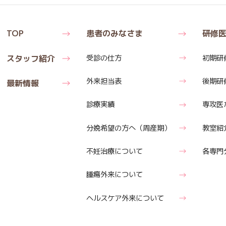
TOP
患者のみなさま
研修
スタッフ紹介
受診の仕方
初期研
外来担当表
後期研
最新情報
診療実績
専攻医
分娩希望の方へ
（周産期）
教室紹
不妊治療について
各専門
腫瘍外来について
ヘルスケア外来
について